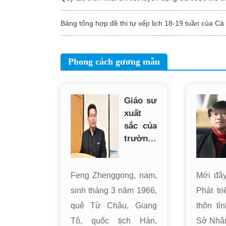
Phong cách gương mẫu
Giáo sư
xuất
sắc của
trường
chúng
tôi, thạc
Feng Zhenggong, nam,
Mới đâ
sĩ thiết
kế và
sinh tháng 3 năm 1966,
Phát tr
khảo
quê Từ Châu, Giang
thôn tỉ
sát kỹ
Tô, quốc tịch Hán,
Sở Nhân