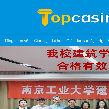
Tổng quan về
Giáo dục đại học
Giáo dục sau đại
Nghiê
trường đại học
học