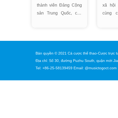
thuật
thành viên Đảng Cộng
xã hội
quốc
sản Trung Quốc, chủ
cùng c
gia,
tịch Zhongheng Design
định 
Group Co, Ltd, kỹ sư
“Thạc s
cao cấp cấp nhà nghiên
Giang 
cứu, kiến trúc sư hạng
Xin gửi
nhất cấp quốc gia, thạc
nồng n
Bản quyền © 2021 Cá cược thể thao-Cược trực t
sĩ thiết kế và khảo sát
Wang C
Địa chỉ: Số 30, đường Puzhu South, quận mới Ji
Tel: +86-25-58139459 Email: @musictogoct.com
kỹ thuật quốc gia
ngành c
trường 
giành 
này! Gi